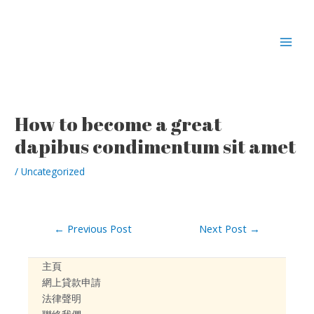
Skip
MAI
to
MEN
content
Post
navigation
How to become a great
dapibus condimentum sit amet
/
Uncategorized
←
Previous Post
Next Post
→
主頁
網上貸款申請
法律聲明